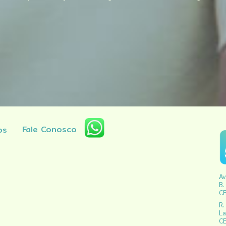
Fale Conosco
os
Av
B.
CE
R.
La
CE