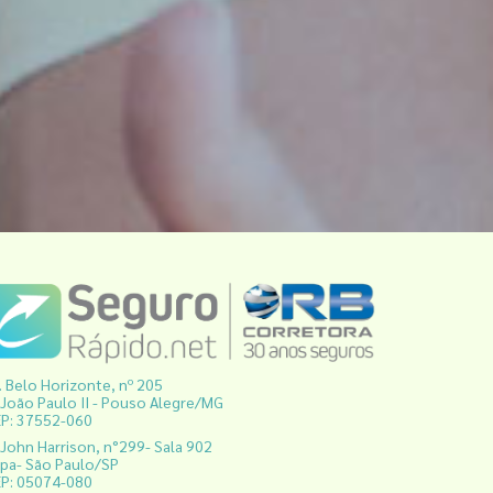
. Belo Horizonte, nº 205
 João Paulo II - Pouso Alegre/MG
P: 37552-060
 John Harrison, n°299- Sala 902
pa- São Paulo/SP
P: 05074-080