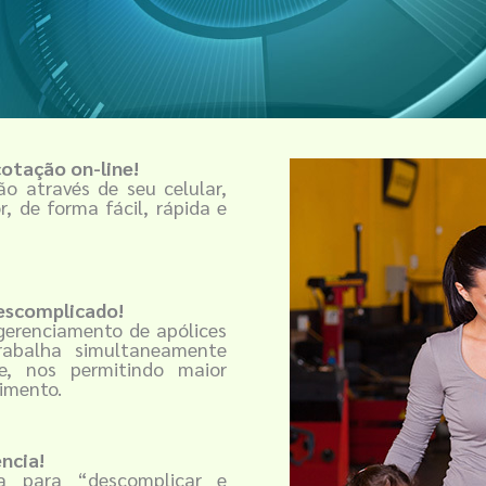
cotação on-line!
ão através de seu celular,
, de forma fácil, rápida e
escomplicado!
gerenciamento de apólices
trabalha simultaneamente
e, nos permitindo maior
dimento.
ncia!
ia para “descomplicar e